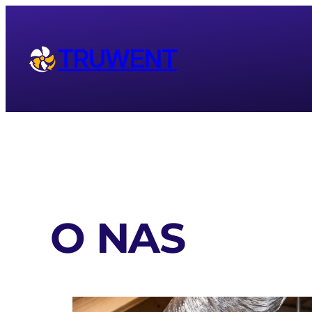
Przejdź
do
TRUWENT
treści
O NAS