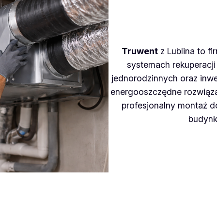
Truwent
z Lublina to f
systemach rekuperacji
jednorodzinnych oraz inwes
energooszczędne rozwiązan
profesjonalny montaż 
budynk